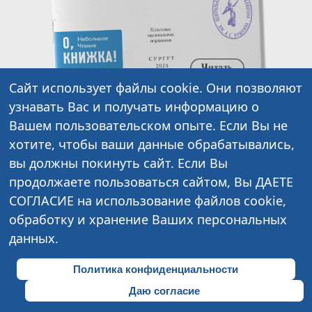
Сайт использует файлы cookie. Они позволяют
узнавать Вас и получать информацию о
Предыдущий: Выпуск 5
Следующий: Отзыв 
Назад
Вперед
Вашем пользовательском опыте. Если Вы не
хотите, чтобы ваши данные обрабатывались,
вы должны покинуть сайт. Если Вы
«Народное
продолжаете пользоваться сайтом, Вы ДАЕТЕ
чтение»
СОГЛАСИЕ на использование файлов cookie,
обработку и хранение Ваших персональных
@ 2021, Сургут
МБУК «Централизованная
данных.
библиотечная система»
Политика конфиденциальности
Политика в отношении
обработки персональных данных
Даю согласие