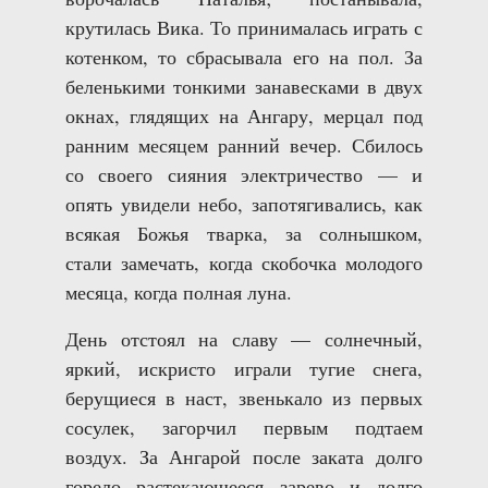
крутилась Вика. То принималась играть с
котенком, то сбрасывала его на пол. За
беленькими тонкими занавесками в двух
окнах, глядящих на Ангару, мерцал под
ранним месяцем ранний вечер. Сбилось
со своего сияния электричество — и
опять увидели небо, запотягивались, как
всякая Божья тварка, за солнышком,
стали замечать, когда скобочка молодого
месяца, когда полная луна.
День отстоял на славу — солнечный,
яркий, искристо играли тугие снега,
берущиеся в наст, звенькало из первых
сосулек, загорчил первым подтаем
воздух. За Ангарой после заката долго
горело растекающееся зарево и долго