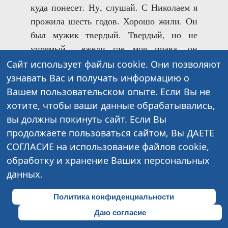
куда понесет. Ну, слушай. С Николаем я
прожила шесть годов. Хорошо жили. Он
был мужик твердый. Твердый, но не
упрямый... ежели где моя права, он
понимал. За ним легко было жить.
Сайт использует файлы cookie. Они позволяют
Знаешь, что и на столе будет, и во дворе,
узнавать Вас и получать информацию о
и справа для ребятишек. Меня, если по-
Вашем пользовательском опыте. Если Вы не
ранешному говорить, любил. Остановит
хотите, чтобы ваши данные обрабатывались,
другой раз глаза и смотрит на меня,
вы должны покинуть сайт. Если Вы
хорошо так смотрит... А я уж замечу и ну
продолжаете пользоваться сайтом, Вы ДАЕТЕ
перед ним показ устраивать, молодой-то
СОГЛАСИЕ на использование файлов cookie,
было чем похвалиться.
обработку и хранение Ваших персональных
данных.
— И чем ты хвалилась?
Политика конфиденциальности
— А своим. Все своим. Чем еще?
Даю согласие
Работой я в ту пору не избита была, из