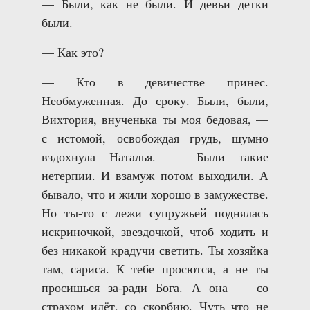
— Были, как не были. И девьи детки
были.
— Как это?
— Кто в девичестве принес.
Необмуженная. До сроку. Были, были,
Вихтория, внученька ты моя бедовая, —
с истомой, освобождая грудь, шумно
вздохнула Наталья. — Были такие
нетерпии. И взамуж потом выходили. А
бывало, что и жили хорошо в замужестве.
Но ты-то с лежи супружьей поднялась
искриночкой, звездочкой, чтоб ходить и
без никакой крадучи светить. Ты хозяйка
там, сариса. К тебе просются, а не ты
просишься за-ради Бога. А она — со
страхом идёт, со скорбию. Чуть что не