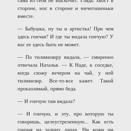
сама из себя не выскочит. Глядь: хвост в
стороне, нос в стороне и ничегошеньки
вместе.
— Бабушка, ну ты и артистка! При чем
здесь гончая? И где ты видала гончую? У
вас ее здесь быть не может.
— По тиливизиру видала, — смиренно
отвечала Наталья. — К Наде, к соседке,
когда схожу вечером на чай, у ней
тиливизир. Все-то-все кажет. Такой
проказливый, прямо беда.
— И гончую там видала?
— И гончую, и эту, про которую ты
говоришь, целеустреленную... Как есть
гончая на задних лапах. Ни кожи ни