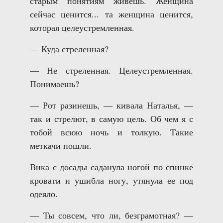
старым понятиям живешь. Женщина
сейчас ценится... та женщина ценится,
которая целеустремленная.
— Куда стреленная?
— Не стреленная. Целеустремленная.
Понимаешь?
— Рот разинешь, — кивала Наталья, —
так и стрелют, в самую цель. Об чем я с
тобой всюю ночь и толкую. Такие
меткачи пошли.
Вика с досады саданула ногой по спинке
кровати и ушибла ногу, утянула ее под
одеяло.
— Ты совсем, что ли, безграмотная? —