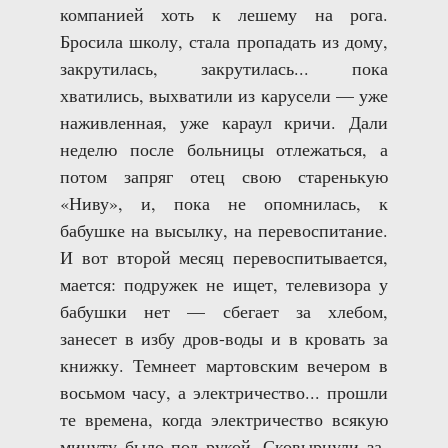
компанией хоть к лешему на рога.
Бросила школу, стала пропадать из дому,
закрутилась, закрутилась... пока
хватились, выхватили из карусели — уже
наживленная, уже караул кричи. Дали
неделю после больницы отлежаться, а
потом запряг отец свою старенькую
«Ниву», и, пока не опомнилась, к
бабушке на высылку, на перевоспитание.
И вот второй месяц перевоспитывается,
мается: подружек не ищет, телевизора у
бабушки нет — сбегает за хлебом,
занесет в избу дров-воды и в кровать за
книжку. Темнеет мартовским вечером в
восьмом часу, а электричество... прошли
те времена, когда электричество всякую
минуту было под рукой. Сковырнули за-