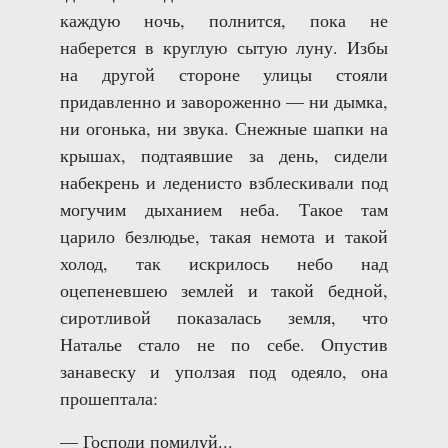
каждую ночь, полнится, пока не
наберется в круглую сытую луну. Избы
на другой стороне улицы стояли
придавленно и завороженно — ни дымка,
ни огонька, ни звука. Снежные шапки на
крышах, подтаявшие за день, сидели
набекрень и леденисто взблескивали под
могучим дыханием неба. Такое там
царило безлюдье, такая немота и такой
холод, так искрилось небо над
оцепеневшею землей и такой бедной,
сиротливой показалась земля, что
Наталье стало не по себе. Опустив
занавеску и уползая под одеяло, она
прошептала:
— Господи помилуй...