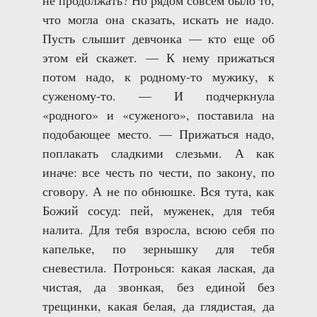
не продолжать? Но рядом совсем было то,
что могла она сказать, искать не надо.
Пусть слышит девчонка — кто еще об
этом ей скажет. — К нему прижаться
потом надо, к родному-то мужику, к
суженому-то. — И подчеркнула
«родного» и «суженого», поставила на
подобающее место. — Прижаться надо,
поплакать сладкими слезьми. А как
иначе: все честь по чести, по закону, по
сговору. А не по обнюшке. Вся тута, как
Божий сосуд: пей, муженек, для тебя
налита. Для тебя взросла, всюю себя по
капельке, по зернышку для тебя
сневестила. Потронься: какая лаская, да
чистая, да звонкая, без единой без
трещинки, какая белая, да глядистая, да