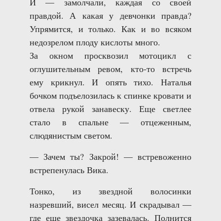
И — замолчали, каждая со своей
правдой. А какая у девчонки правда?
Упрямится, и только. Как и во всяком
недозрелом плоду кислоты много.
За окном просквозил мотоцикл с
оглушительным ревом, кто-то встречь
ему крикнул. И опять тихо. Наталья
бочком подъелозилась к спинке кровати и
отвела рукой занавеску. Еще светлее
стало в спальне — отцеженным,
слюдянистым светом.
— Зачем ты? Закрой! — встревоженно
встрепенулась Вика.
Тонко, из звездной волосинки
назревший, висел месяц. И скрадывал —
где еще звездочка зазевалась. Полнится