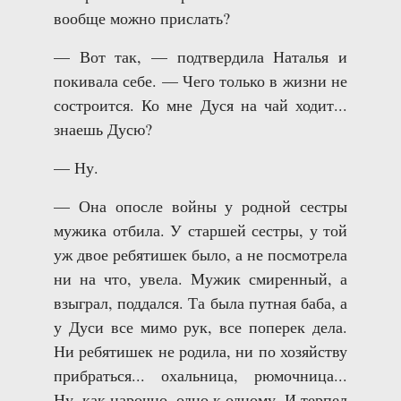
вообще можно прислать?
— Вот так, — подтвердила Наталья и
покивала себе. — Чего только в жизни не
состроится. Ко мне Дуся на чай ходит...
знаешь Дусю?
— Ну.
— Она опосле войны у родной сестры
мужика отбила. У старшей сестры, у той
уж двое ребятишек было, а не посмотрела
ни на что, увела. Мужик смиренный, а
взыграл, поддался. Та была путная баба, а
у Дуси все мимо рук, все поперек дела.
Ни ребятишек не родила, ни по хозяйству
прибраться... охальница, рюмочница...
Ну, как нарочно, одно к одному. И терпел