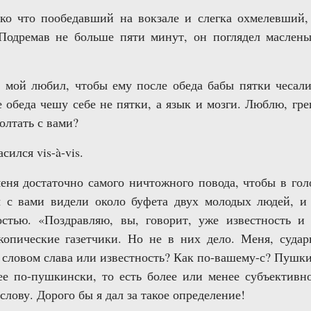
ько что пообедавший на вокзале и слегка охмелевший, 
Подремав не больше пяти минут, он поглядел масленым
мой любил, чтобы ему после обеда бабы пятки чесали. 
е обеда чешу себе не пятки, а язык и мозги. Люблю, гр
олтать с вами?
ился vis-à-vis.
еня достаточно самого ничтожного повода, чтобы в гол
ы с вами видели около буфета двух молодых людей, и
остью. «Поздравляю, вы, говорит, уже известность и 
опические газетчики. Но не в них дело. Меня, сударь
 словом слава или известность? Как по-вашему-с? Пушки
е по-пушкински, то есть более или менее субъективно
слову. Дорого бы я дал за такое определение!