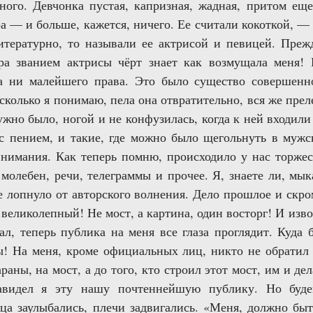
ого. Девчонка пустая, капризная, жадная, притом еще
ра — и больше, кажется, ничего. Ее считали кокоткой, —
итературно, то называли ее актрисой и певицей. Прежд
ра званием актрисы чёрт знает как возмущала меня! 
 ни малейшего права. Это было существо совершенно
сколько я понимаю, пела она отвратительно, вся же прел
нужно было, ногой и не конфузилась, когда к ней входи
с пением, и такие, где можно было щегольнуть в муж
нимания. Как теперь помню, происходило у нас торже
молебен, речи, телеграммы и прочее. Я, знаете ли, мык
не лопнуло от авторского волнения. Дело прошлое и скро
 великолепный! Не мост, а картина, один восторг! И извол
ал, теперь публика на меня все глаза проглядит. Куда 
ы! На меня, кроме официальных лиц, никто не обратил
араны, на мост, а до того, кто строил этот мост, им и дел
енавидел я эту нашу почтеннейшую публику. Но буде
а заулыбались, плечи задвигались. «Меня, должно быт