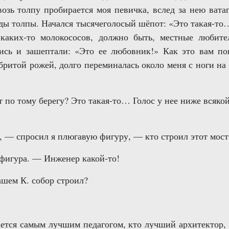
озь толпу пробирается моя певичка, вслед за нею вата
ды толпы. Начался тысячеголосый шёпот: «Это такая-т
аких-то молокососов, должно быть, местные любите
лись и зашептали: «Это ее любовник!» Как это вам по
бритой рожей, долго переминалась около меня с ноги на
ет по тому берегу? Это такая-то… Голос у нее ниже всякой
, — спросил я плюгавую фигуру, — кто строил этот мост
 фигура. — Инженер какой-то!
шем К. собор строил?
тается самым лучшим педагогом, кто лучший архитектор,