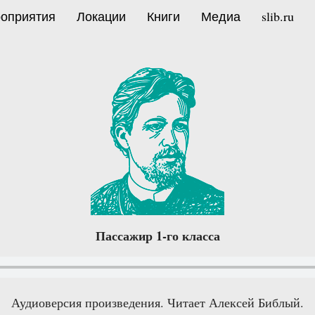
оприятия
Локации
Книги
Медиа
slib.ru
Пассажир 1-го класса
Аудиоверсия произведения. Читает Алексей Библый.