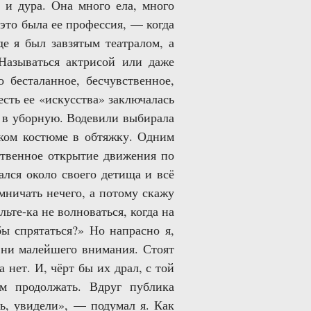
 и дура. Она много ела, много
 это была ее профессия, — когда
е я был завзятым театралом, а
Называться актрисой или даже
 бесталанное, бесчувственное,
есть ее «искусства» заключалась
ли в уборную. Водевили выбирала
ском костюме в обтяжку. Одним
ственное открытие движения по
ался около своего детища и всё
мничать нечего, а потому скажу
ьте-ка не волноваться, когда на
бы спрятаться?» Но напрасно я,
 ни малейшего внимания. Стоят
а нет. И, чёрт бы их драл, с той
м продолжать. Вдруг публика
ь, увидели», — подумал я. Как