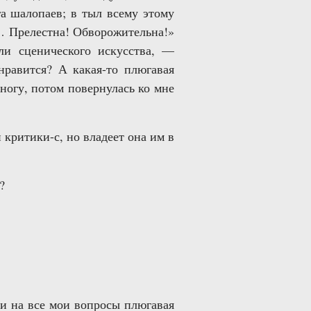
га шалопаев; в тыл всему этому
о… Прелестна! Обворожительна!»
ли сценического искусства, —
нравится? А какая-то плюгавая
 ногу, потом повернулась ко мне
 критики-с, но владеет она им в
?
 и на все мои вопросы плюгавая