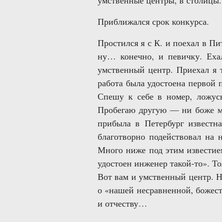
умственные центры, в столицы. 
Приближался срок конкурса.
Простился я с К. и поехал в Пи
ну… конечно, и певичку. Еха
умственный центр. Приехал я т
работа была удостоена первой 
Спешу к себе в номер, ложусь
Пробегаю другую — ни боже мо
прибыла в Петербург известна
благотворно подействовал на 
Много ниже под этим известие
удостоен инженер такой-то». Т
Вот вам и умственный центр. Но
о «нашей несравненной, божес
и отчеству…