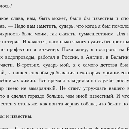
лось?
кое слава, нам, быть может, были бы известны и сп
ав. — Надо вам заметить, сударь, что когда я был помо
лярность была моим, так сказать, сумасшествием. Для н
е потерял. И кажется, насколько я могу судить беспристр
по профессии я инженер. Пока живу, я построил на 
ах водопроводы, работал в России, в Англии, в Бельг
части. В-третьих, сударь мой, я с самого детства бы
кой, я нашел способы добывания некоторых органическ
чебниках химии. Всё время я находился на службе, досл
ляр имею не замаранный. Не стану утруждать вашего 
что я сделал гораздо больше, чем иной известный. И чт
естен я столь же, как вон та черная собака, что бежит по
вы и известны.
обуем… Скажите, вы слыхали когда-нибудь фамилию Крик