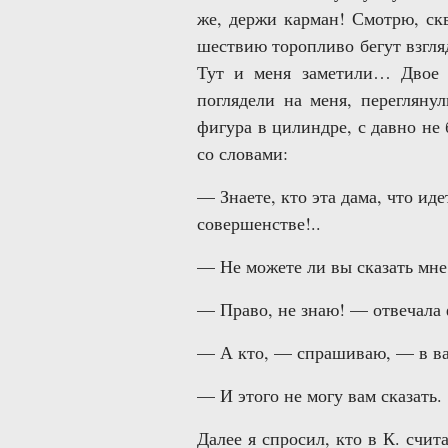
же, держи карман! Смотрю, скв
шествию торопливо бегут взгля
Тут и меня заметили… Двое к
поглядели на меня, перегляну
фигура в цилиндре, с давно не 
со словами:
— Знаете, кто эта дама, что ид
совершенстве!..
— Не можете ли вы сказать мне
— Право, не знаю! — отвечала
— А кто, — спрашиваю, — в ва
— И этого не могу вам сказать.
Далее я спросил, кто в К. счи