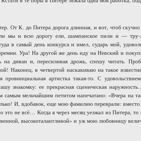
Кстати в те поры в Питере лежала одна моя работка, под
тер. От К. до Питера дорога длинная, и вот, чтоб скучно 
ли мы и всю дорогу ели, шампанское пили и — тру-
уда в самый день конкурса и имел, сударь мой, удовол
премии. Ура! На другой же день иду на Невский и покупа
 на диван и, пересиливая дрожь, спешу читать. Про
й! Наконец, в четвертой наскакиваю на такое известие
я провинциальная артистка такая-то. С удовольстви
нашу знакомку: ее прекрасная сценическая наружнос
м самым мельчайшим петитом напечатано: «Вчера на та
олько! И, вдобавок, еще мою фамилию переврали: вмест
 это не всё… Когда я через месяц уезжал из Питера, то
твенной, высокоталантливой» и уж мою любовницу велич