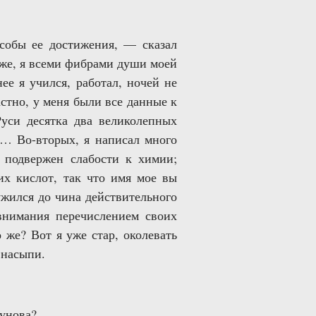
особы ее достижения, — сказал
ложе, я всеми фибрами души моей
ее я учился, работал, ночей не
астно, у меня были все данные к
Руси десятка два великолепных
ии… Во-вторых, я написал много
л подвержен слабости к химии;
их кислот, так что имя мое вы
ужился до чина действительного
внимания перечислением своих
о же? Вот я уже стар, околевать
 насыпи.
унова?