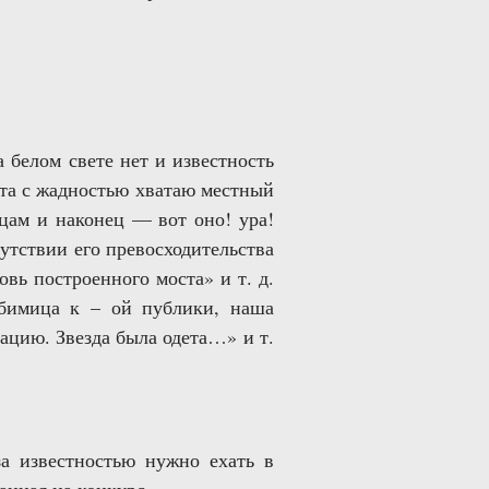
 белом свете нет и известность
ста с жадностью хватаю местный
цам и наконец — вот оно! ура!
утствии его превосходительства
вь построенного моста» и т. д.
юбимица к – ой публики, наша
сацию. Звезда была одета…» и т.
за известностью нужно ехать в