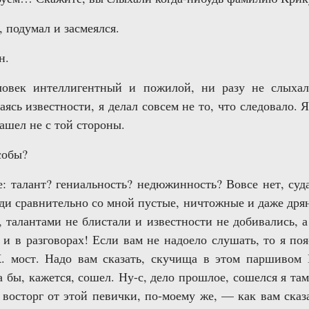
у, подумал и засмеялся.
н.
овек интеллигентный и пожилой, ни разу не слыхал
ясь известности, я делал совсем не то, что следовало. 
зашел не с той стороны.
собы?
е: талант? гениальность? недюжинность? Вовсе нет, су
ди сравнительно со мной пустые, ничтожные и даже дрян
, талантами не блистали и известности не добивались, 
х и в разговорах! Если вам не надоело слушать, то я по
К. мост. Надо вам сказать, скучища в этом паршивом
 бы, кажется, сошел. Ну-с, дело прошлое, сошелся я там
в восторг от этой певички, по-моему же, — как вам ска