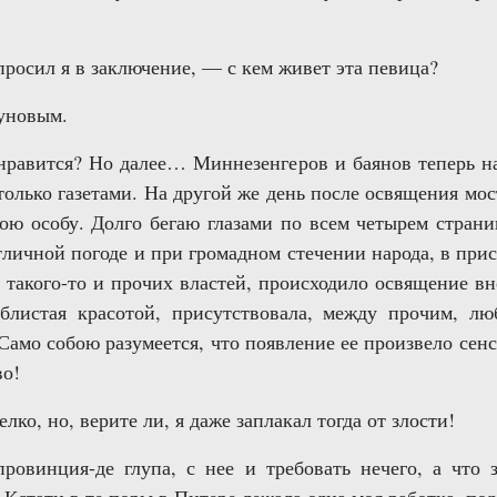
росил я в заключение, — с кем живет эта певица?
уновым.
онравится? Но далее… Миннезенгеров и баянов теперь на
только газетами. На другой же день после освящения мо
ою особу. Долго бегаю глазами по всем четырем страни
тличной погоде и при громадном стечении народа, в прис
 такого-то и прочих властей, происходило освящение вно
блистая красотой, присутствовала, между прочим, л
 Само собою разумеется, что появление ее произвело сен
во!
лко, но, верите ли, я даже заплакал тогда от злости!
провинция-де глупа, с нее и требовать нечего, а что 