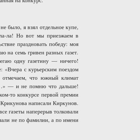
анная на конкурс.
не было, я взял отдельное купе,
ла-ла! Но вот мы приезжаем в
ьствие праздновать победу: моя
ю на семь гривен разных газет.
бегаю одну газетину — ничего!
: «Вчера с курьерским поездом
ем отмечаем, что южный климат
ть…» — и не помню что дальше!
ком-то конкурсе первой премии
о Крикунова написали Киркунов.
 все газеты наперерыв толковали
али не по фамилии, а по имени