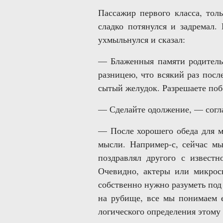
Пассажир первого класса, тол
сладко потянулся и задремал. 
ухмыльнулся и сказал:
— Блаженныя памяти родитель 
разницею, что всякий раз посл
сытый желудок. Разрешаете поб
— Сделайте одолжение, — соглас
— После хорошего обеда для м
мысли. Например-с, сейчас м
поздравлял другого с известн
Очевидно, актеры или микроск
собственно нужно разуметь под
на рубище, все мы понимаем е
логического определения этому 