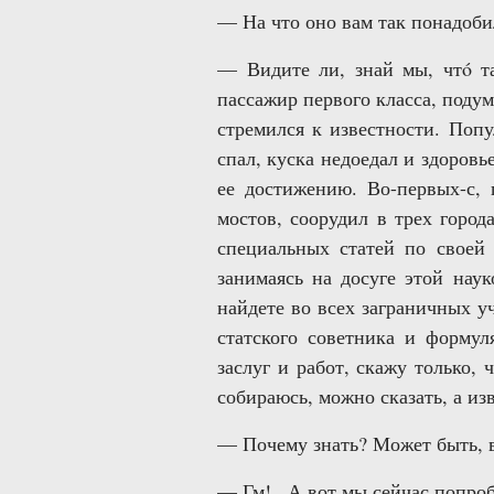
— На что оно вам так понадоби
— Видите ли, знай мы, чтó та
пассажир первого класса, подум
стремился к известности. Попу
спал, куска недоедал и здоровь
ее достижению. Во-первых-с, 
мостов, соорудил в трех город
специальных статей по своей 
занимаясь на досуге этой нау
найдете во всех заграничных у
статского советника и форму
заслуг и работ, скажу только, 
собираюсь, можно сказать, а изв
— Почему знать? Может быть, 
— Гм!.. А вот мы сейчас попр