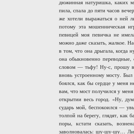
дюжинная натуришка, каких мн
пила, спала до пяти часов вече
же хотели выражаться о ней л
потому эта мошенническая иг
певицей моя певичка не имела
можно даже сказать, жалкое. На
в том, что она дрыгала, когда 
она обыкновенно переводные, 
словом — тьфу! Ну-с, прошу в
вновь устроенному мосту. Был 
боялся, как бы сердце у меня 
вам, что мост получился у меня
открытии весь город. «Ну, дум
сударь мой, беспокоился — ув
толпой на берегу, глядят, как б
поры, кстати сказать, возн
заволновалась: шу-шу-шу… Лиц